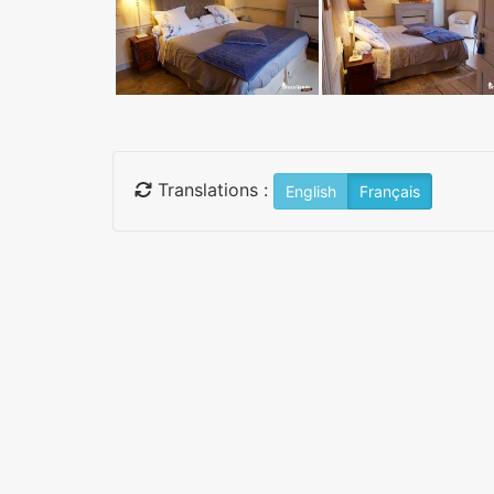
Translations :
English
Français