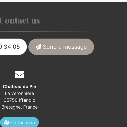
Contact us
9 34 05
Send a message
Château du Pin
La veronnière
35750 Iffendic
Bretagne,
France
On the map