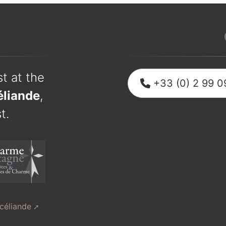
t at the
+33 (0) 2 99 0
éliande
,
t.
océliande