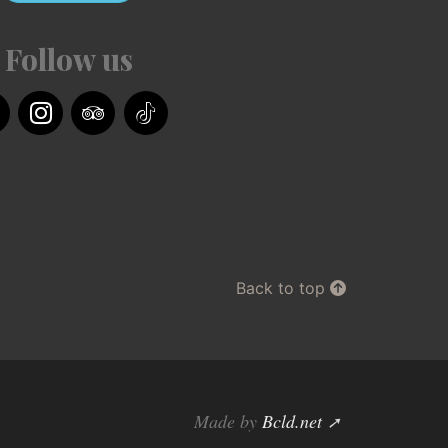
Follow us
acebook
Instagram
TripAdvisor
TikTok
Back to top
Made by
Bcld.net