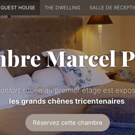
GUEST HOUSE
THE DWELLING
SALLE DE RÉCEPT
bre Marcel P
onfort
située au premier étage est exp
les grands chênes tricentenaires
.
Réservez cette chambre