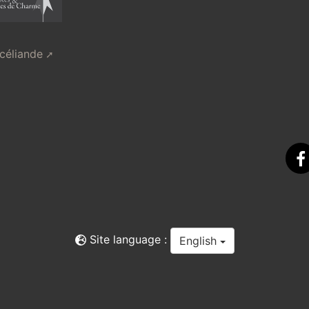
océliande
F
Site language :
English