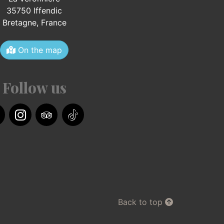
35750 Iffendic
Bretagne,
France
On the map
Follow us
acebook
Instagram
TripAdvisor
TikTok
Back to top