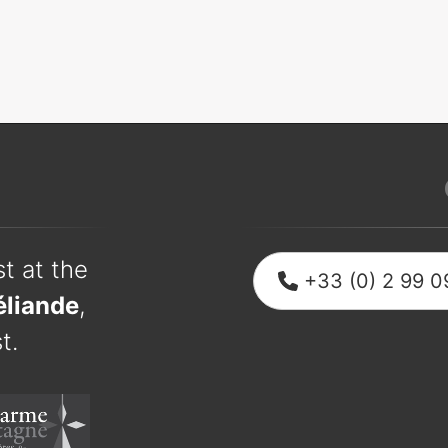
t at the
+33 (0) 2 99 0
éliande
,
t.