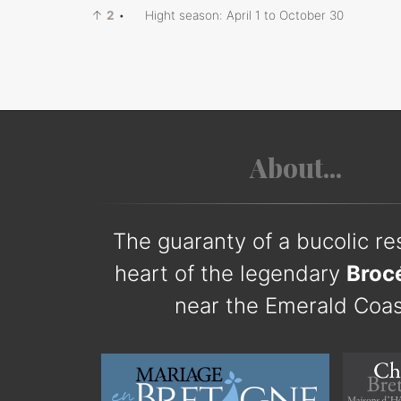
↑
2
•
Hight season: April 1 to October 30
About...
The guaranty of a bucolic res
heart of the legendary
Broc
near the Emerald Coas