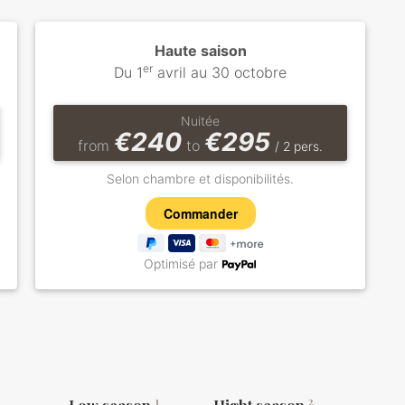
Haute saison
er
Du 1
avril au 30 octobre
Nuitée
€240
€295
from
to
/ 2 pers.
Selon chambre et disponibilités.
Optimisé par
1
2