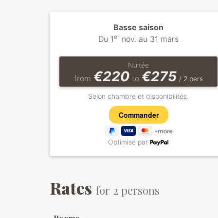
Basse saison
er
Du 1
nov. au 31 mars
Nuitée
€220
€275
from
to
/ 2 pers
Selon chambre et disponibilités.
Optimisé par
Rates
for 2 persons