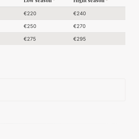
Low season
Hight season
€220
€240
€250
€270
€275
€295