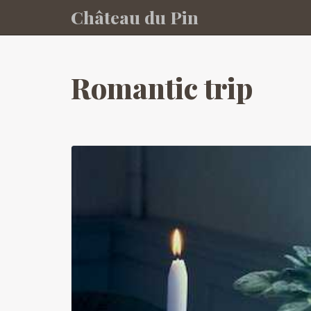
Château du Pin
Skip to main content
Romantic trip