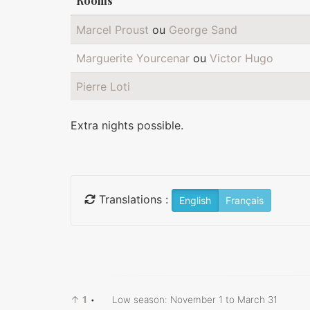
Rooms
Marcel Proust
ou
George Sand
Marguerite Yourcenar
ou
Victor Hugo
Pierre Loti
Extra nights possible.
Translations :
English
Français
↑
1
•
Low season: November 1 to March 31