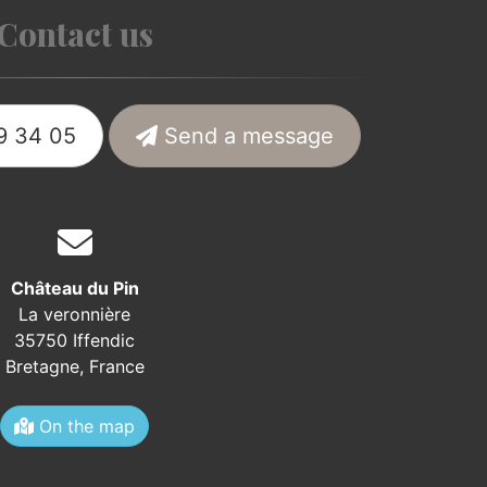
Contact us
9 34 05
Send a message
Château du Pin
La veronnière
35750 Iffendic
Bretagne,
France
On the map