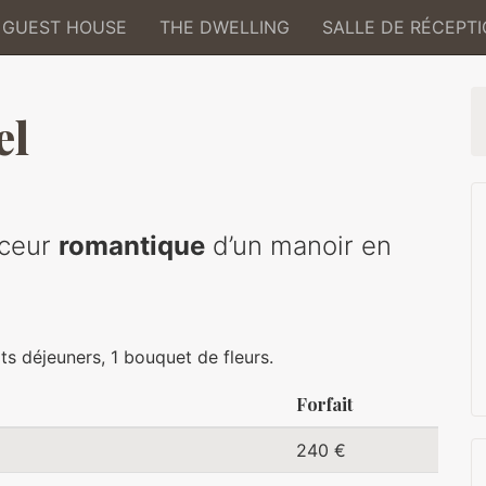
GUEST HOUSE
THE DWELLING
SALLE DE RÉCEPT
el
uceur
romantique
d’un manoir en
ts déjeuners, 1 bouquet de fleurs.
Forfait
240 €