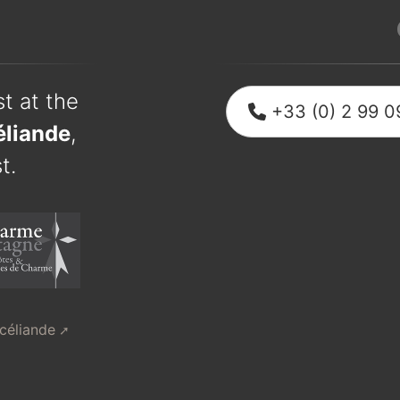
t at the
+33 (0) 2 99 0
éliande
,
t.
océliande