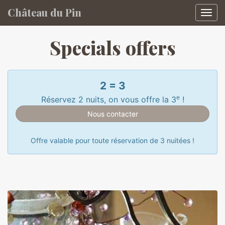
Château du Pin
Affic
Skip to main content
Specials offers
2 = 3
e
Réservez 2 nuits, on vous offre la 3
!
Nous contacter
Offre valable pour toute réservation de 3 nuitées !