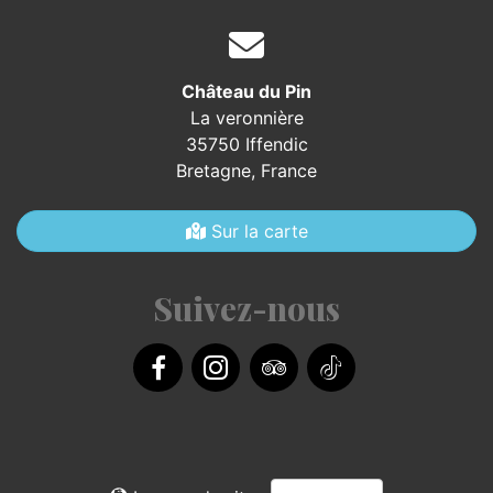
Château du Pin
La veronnière
35750 Iffendic
Bretagne,
France
Sur la carte
Suivez-nous
Facebook
Instagram
TripAdvisor
TikTok