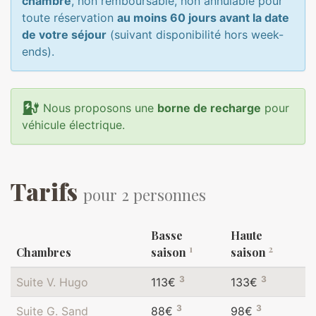
chambre
, non remboursable, non annulable pour
toute réservation
au moins 60 jours avant la date
de votre séjour
(suivant disponibilité hors week-
ends).
Nous proposons une
borne de recharge
pour
véhicule électrique.
Tarifs
pour 2 personnes
Basse
Haute
1
2
Chambres
saison
saison
3
3
Suite V. Hugo
113€
133€
3
3
Suite G. Sand
88€
98€