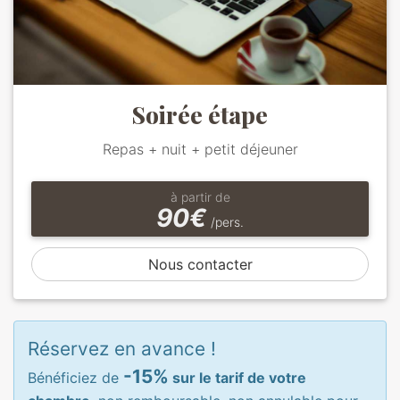
Soirée étape
Repas + nuit + petit déjeuner
à partir de
90€
/pers.
Nous contacter
Réservez en avance !
-15%
Bénéficiez de
sur le tarif de votre