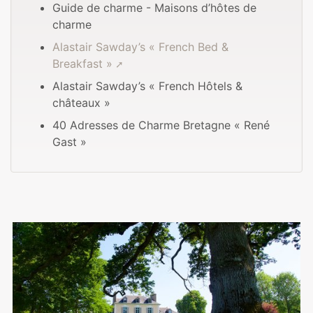
Guide de charme - Maisons d’hôtes de
charme
Alastair Sawday’s « French Bed &
Breakfast »
Alastair Sawday’s « French Hôtels &
châteaux »
40 Adresses de Charme Bretagne « René
Gast »
Photos